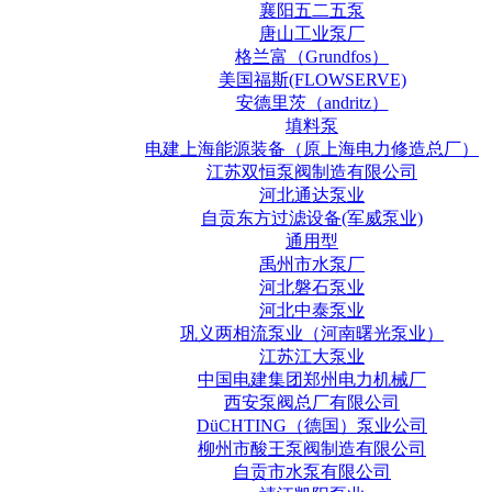
襄阳五二五泵
唐山工业泵厂
格兰富（Grundfos）
美国福斯(FLOWSERVE)
安德里茨（andritz）
填料泵
电建上海能源装备（原上海电力修造总厂）
江苏双恒泵阀制造有限公司
河北通达泵业
自贡东方过滤设备(军威泵业)
通用型
禹州市水泵厂
河北磐石泵业
河北中泰泵业
巩义两相流泵业（河南曙光泵业）
江苏江大泵业
中国电建集团郑州电力机械厂
西安泵阀总厂有限公司
DüCHTING（德国）泵业公司
柳州市酸王泵阀制造有限公司
自贡市水泵有限公司