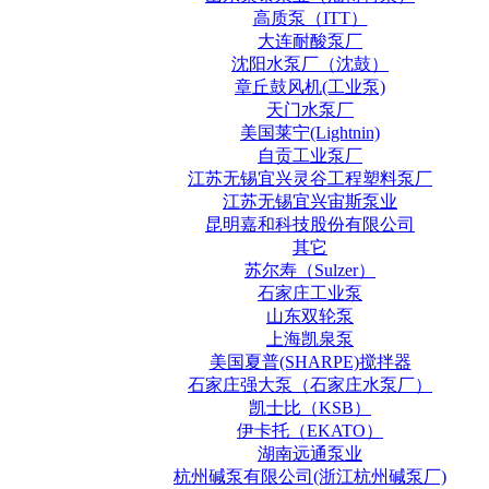
高质泵（ITT）
大连耐酸泵厂
沈阳水泵厂（沈鼓）
章丘鼓风机(工业泵)
天门水泵厂
美国莱宁(Lightnin)
自贡工业泵厂
江苏无锡宜兴灵谷工程塑料泵厂
江苏无锡宜兴宙斯泵业
昆明嘉和科技股份有限公司
其它
苏尔寿（Sulzer）
石家庄工业泵
山东双轮泵
上海凯泉泵
美国夏普(SHARPE)搅拌器
石家庄强大泵（石家庄水泵厂）
凯士比（KSB）
伊卡托（EKATO）
湖南远通泵业
杭州碱泵有限公司(浙江杭州碱泵厂)