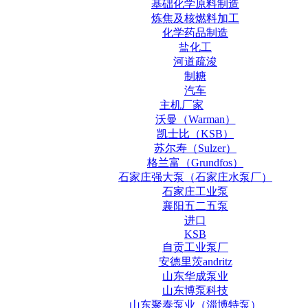
基础化学原料制造
炼焦及核燃料加工
化学药品制造
盐化工
河道疏浚
制糖
汽车
主机厂家
沃曼（Warman）
凯士比（KSB）
苏尔寿（Sulzer）
格兰富（Grundfos）
石家庄强大泵（石家庄水泵厂）
石家庄工业泵
襄阳五二五泵
进口
KSB
自贡工业泵厂
安德里茨andritz
山东华成泵业
山东博泵科技
山东聚泰泵业（淄博特泵）