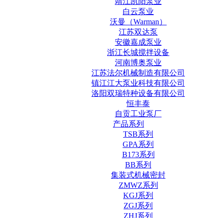
靖江凯阳泵业
白云泵业
沃曼（Warman）
江苏双达泵
安徽嘉成泵业
浙江长城搅拌设备
河南博奥泵业
江苏法尔机械制造有限公司
镇江江大泵业科技有限公司
洛阳双瑞特种设备有限公司
恒丰泰
自贡工业泵厂
产品系列
TSB系列
GPA系列
B173系列
BB系列
集装式机械密封
ZMWZ系列
KGJ系列
ZGJ系列
ZHJ系列