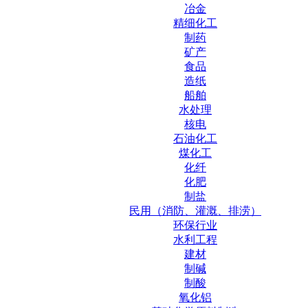
冶金
精细化工
制药
矿产
食品
造纸
船舶
水处理
核电
石油化工
煤化工
化纤
化肥
制盐
民用（消防、灌溉、排涝）
环保行业
水利工程
建材
制碱
制酸
氧化铝