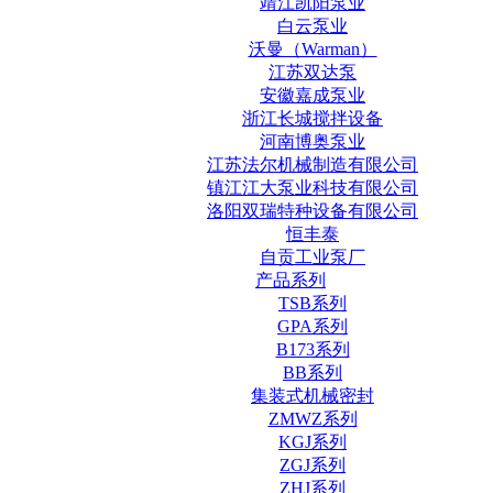
靖江凯阳泵业
白云泵业
沃曼（Warman）
江苏双达泵
安徽嘉成泵业
浙江长城搅拌设备
河南博奥泵业
江苏法尔机械制造有限公司
镇江江大泵业科技有限公司
洛阳双瑞特种设备有限公司
恒丰泰
自贡工业泵厂
产品系列
TSB系列
GPA系列
B173系列
BB系列
集装式机械密封
ZMWZ系列
KGJ系列
ZGJ系列
ZHJ系列