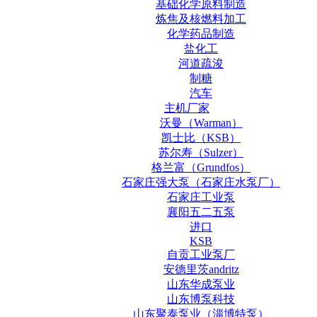
基础化学原料制造
炼焦及核燃料加工
化学药品制造
盐化工
河道疏浚
制糖
汽车
主机厂家
沃曼（Warman）
凯士比（KSB）
苏尔寿（Sulzer）
格兰富（Grundfos）
石家庄强大泵（石家庄水泵厂）
石家庄工业泵
襄阳五二五泵
进口
KSB
自贡工业泵厂
安德里茨andritz
山东华成泵业
山东博泵科技
山东聚泰泵业（淄博特泵）