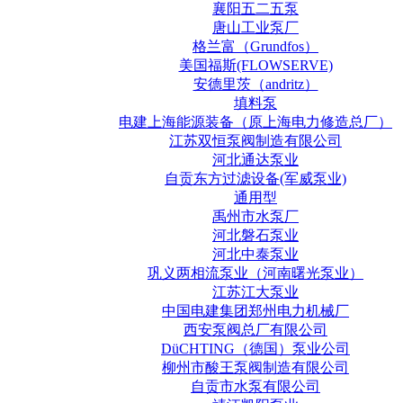
襄阳五二五泵
唐山工业泵厂
格兰富（Grundfos）
美国福斯(FLOWSERVE)
安德里茨（andritz）
填料泵
电建上海能源装备（原上海电力修造总厂）
江苏双恒泵阀制造有限公司
河北通达泵业
自贡东方过滤设备(军威泵业)
通用型
禹州市水泵厂
河北磐石泵业
河北中泰泵业
巩义两相流泵业（河南曙光泵业）
江苏江大泵业
中国电建集团郑州电力机械厂
西安泵阀总厂有限公司
DüCHTING（德国）泵业公司
柳州市酸王泵阀制造有限公司
自贡市水泵有限公司