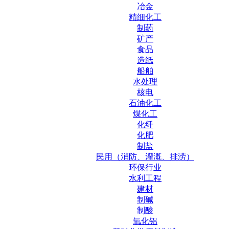
冶金
精细化工
制药
矿产
食品
造纸
船舶
水处理
核电
石油化工
煤化工
化纤
化肥
制盐
民用（消防、灌溉、排涝）
环保行业
水利工程
建材
制碱
制酸
氧化铝