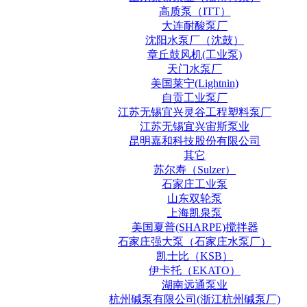
高质泵（ITT）
大连耐酸泵厂
沈阳水泵厂（沈鼓）
章丘鼓风机(工业泵)
天门水泵厂
美国莱宁(Lightnin)
自贡工业泵厂
江苏无锡宜兴灵谷工程塑料泵厂
江苏无锡宜兴宙斯泵业
昆明嘉和科技股份有限公司
其它
苏尔寿（Sulzer）
石家庄工业泵
山东双轮泵
上海凯泉泵
美国夏普(SHARPE)搅拌器
石家庄强大泵（石家庄水泵厂）
凯士比（KSB）
伊卡托（EKATO）
湖南远通泵业
杭州碱泵有限公司(浙江杭州碱泵厂)