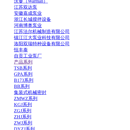
沃曼（Warman）
江苏双达泵
安徽嘉成泵业
浙江长城搅拌设备
河南博奥泵业
江苏法尔机械制造有限公司
镇江江大泵业科技有限公司
洛阳双瑞特种设备有限公司
恒丰泰
自贡工业泵厂
产品系列
TSB系列
GPA系列
B173系列
BB系列
集装式机械密封
ZMWZ系列
KGJ系列
ZGJ系列
ZHJ系列
ZWJ系列
DYZJ系列