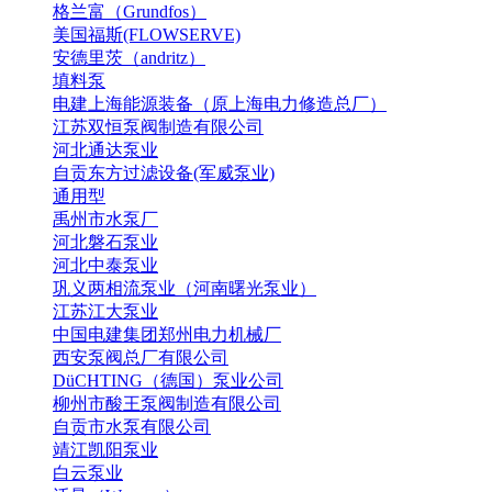
格兰富（Grundfos）
美国福斯(FLOWSERVE)
安德里茨（andritz）
填料泵
电建上海能源装备（原上海电力修造总厂）
江苏双恒泵阀制造有限公司
河北通达泵业
自贡东方过滤设备(军威泵业)
通用型
禹州市水泵厂
河北磐石泵业
河北中泰泵业
巩义两相流泵业（河南曙光泵业）
江苏江大泵业
中国电建集团郑州电力机械厂
西安泵阀总厂有限公司
DüCHTING（德国）泵业公司
柳州市酸王泵阀制造有限公司
自贡市水泵有限公司
靖江凯阳泵业
白云泵业