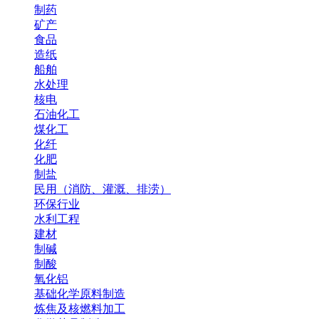
制药
矿产
食品
造纸
船舶
水处理
核电
石油化工
煤化工
化纤
化肥
制盐
民用（消防、灌溉、排涝）
环保行业
水利工程
建材
制碱
制酸
氧化铝
基础化学原料制造
炼焦及核燃料加工