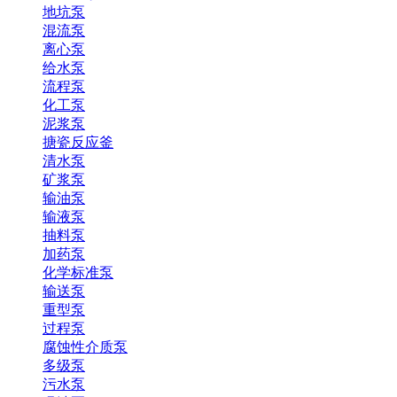
地坑泵
混流泵
离心泵
给水泵
流程泵
化工泵
泥浆泵
搪瓷反应釜
清水泵
矿浆泵
输油泵
输液泵
抽料泵
加药泵
化学标准泵
输送泵
重型泵
过程泵
腐蚀性介质泵
多级泵
污水泵