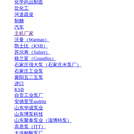
化学药品制造
盐化工
河道疏浚
制糖
汽车
主机厂家
沃曼（Warman）
凯士比（KSB）
苏尔寿（Sulzer）
格兰富（Grundfos）
石家庄强大泵（石家庄水泵厂）
石家庄工业泵
襄阳五二五泵
进口
KSB
自贡工业泵厂
安德里茨andritz
山东华成泵业
山东博泵科技
山东聚泰泵业（淄博特泵）
高质泵（ITT）
大连耐酸泵厂