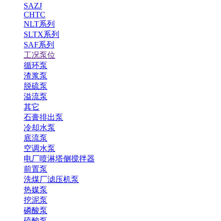
SAZJ
CHTC
NLT系列
SLTX系列
SAF系列
工况泵位
循环泵
渣浆泵
脱硫泵
溢流泵
其它
石膏排出泵
冷却水泵
底流泵
空调水泵
电厂喷淋塔侧搅拌器
前置泵
洗煤厂滤压机泵
热媒泵
挖泥泵
磷酸泵
硫酸泵