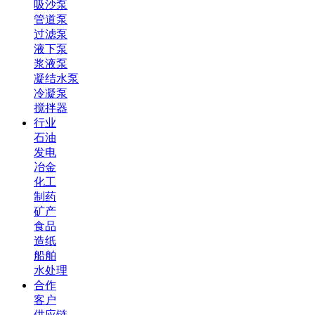
吸沙泵
管道泵
过滤泵
液下泵
浆液泵
凝结水泵
冷凝泵
搅拌器
行业
石油
发电
冶金
化工
制药
矿产
食品
造纸
船舶
水处理
合作
客户
供应链