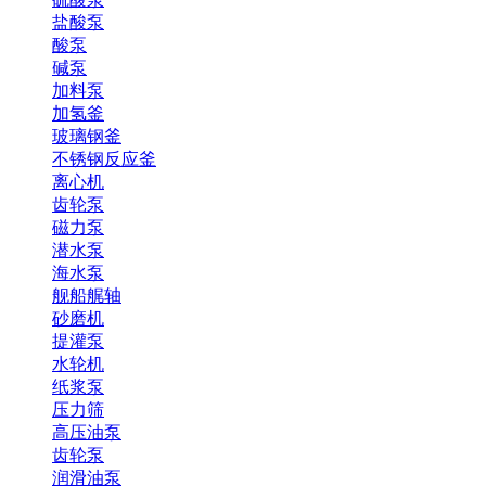
盐酸泵
酸泵
碱泵
加料泵
加氢釜
玻璃钢釜
不锈钢反应釜
离心机
齿轮泵
磁力泵
潜水泵
海水泵
舰船艉轴
砂磨机
提灌泵
水轮机
纸浆泵
压力筛
高压油泵
齿轮泵
润滑油泵