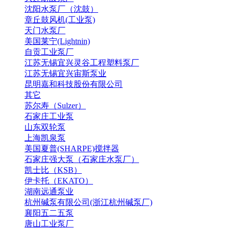
沈阳水泵厂（沈鼓）
章丘鼓风机(工业泵)
天门水泵厂
美国莱宁(Lightnin)
自贡工业泵厂
江苏无锡宜兴灵谷工程塑料泵厂
江苏无锡宜兴宙斯泵业
昆明嘉和科技股份有限公司
其它
苏尔寿（Sulzer）
石家庄工业泵
山东双轮泵
上海凯泉泵
美国夏普(SHARPE)搅拌器
石家庄强大泵（石家庄水泵厂）
凯士比（KSB）
伊卡托（EKATO）
湖南远通泵业
杭州碱泵有限公司(浙江杭州碱泵厂)
襄阳五二五泵
唐山工业泵厂