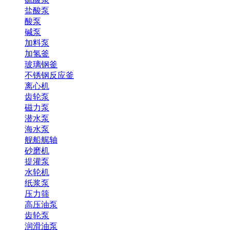
盐酸泵
酸泵
碱泵
加料泵
加氢釜
玻璃钢釜
不锈钢反应釜
离心机
齿轮泵
磁力泵
潜水泵
海水泵
舰船艉轴
砂磨机
提灌泵
水轮机
纸浆泵
压力筛
高压油泵
齿轮泵
润滑油泵