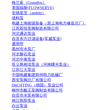
格兰富（Grundfos）
美国福斯(FLOWSERVE)
安德里茨（andritz）
填料泵
电建上海能源装备（原上海电力修造总厂）
江苏双恒泵阀制造有限公司
河北通达泵业
自贡东方过滤设备(军威泵业)
通用型
禹州市水泵厂
河北磐石泵业
河北中泰泵业
巩义两相流泵业（河南曙光泵业）
江苏江大泵业
中国电建集团郑州电力机械厂
西安泵阀总厂有限公司
DüCHTING（德国）泵业公司
柳州市酸王泵阀制造有限公司
自贡市水泵有限公司
靖江凯阳泵业
白云泵业