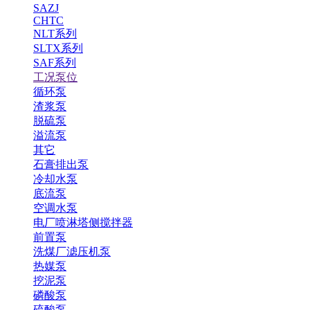
SAZJ
CHTC
NLT系列
SLTX系列
SAF系列
工况泵位
循环泵
渣浆泵
脱硫泵
溢流泵
其它
石膏排出泵
冷却水泵
底流泵
空调水泵
电厂喷淋塔侧搅拌器
前置泵
洗煤厂滤压机泵
热媒泵
挖泥泵
磷酸泵
硫酸泵