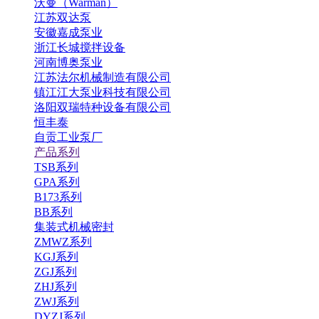
沃曼（Warman）
江苏双达泵
安徽嘉成泵业
浙江长城搅拌设备
河南博奥泵业
江苏法尔机械制造有限公司
镇江江大泵业科技有限公司
洛阳双瑞特种设备有限公司
恒丰泰
自贡工业泵厂
产品系列
TSB系列
GPA系列
B173系列
BB系列
集装式机械密封
ZMWZ系列
KGJ系列
ZGJ系列
ZHJ系列
ZWJ系列
DYZJ系列