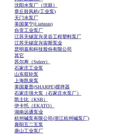
沈阳水泵厂（沈鼓）
章丘鼓风机(工业泵)
天门水泵厂
美国莱宁(Lightnin)
自贡工业泵厂
江苏无锡宜兴灵谷工程塑料泵厂
江苏无锡宜兴宙斯泵业
昆明嘉和科技股份有限公司
其它
苏尔寿（Sulzer）
石家庄工业泵
山东双轮泵
上海凯泉泵
美国夏普(SHARPE)搅拌器
石家庄强大泵（石家庄水泵厂）
凯士比（KSB）
伊卡托（EKATO）
湖南远通泵业
杭州碱泵有限公司(浙江杭州碱泵厂)
襄阳五二五泵
唐山工业泵厂