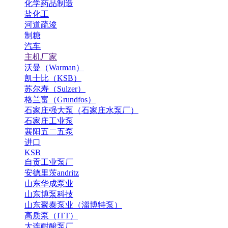
化学药品制造
盐化工
河道疏浚
制糖
汽车
主机厂家
沃曼（Warman）
凯士比（KSB）
苏尔寿（Sulzer）
格兰富（Grundfos）
石家庄强大泵（石家庄水泵厂）
石家庄工业泵
襄阳五二五泵
进口
KSB
自贡工业泵厂
安德里茨andritz
山东华成泵业
山东博泵科技
山东聚泰泵业（淄博特泵）
高质泵（ITT）
大连耐酸泵厂