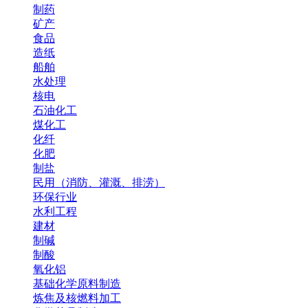
制药
矿产
食品
造纸
船舶
水处理
核电
石油化工
煤化工
化纤
化肥
制盐
民用（消防、灌溉、排涝）
环保行业
水利工程
建材
制碱
制酸
氧化铝
基础化学原料制造
炼焦及核燃料加工