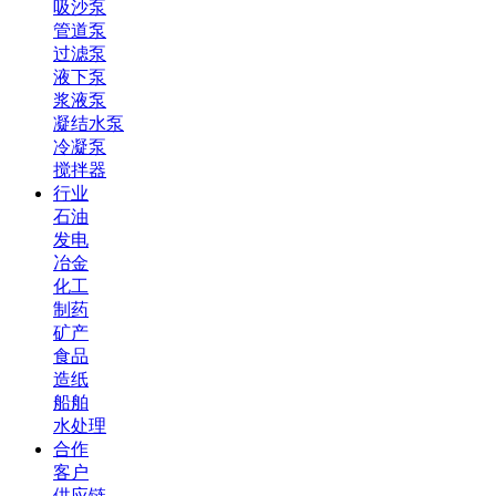
吸沙泵
管道泵
过滤泵
液下泵
浆液泵
凝结水泵
冷凝泵
搅拌器
行业
石油
发电
冶金
化工
制药
矿产
食品
造纸
船舶
水处理
合作
客户
供应链