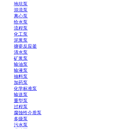
地坑泵
混流泵
离心泵
给水泵
流程泵
化工泵
泥浆泵
搪瓷反应釜
清水泵
矿浆泵
输油泵
输液泵
抽料泵
加药泵
化学标准泵
输送泵
重型泵
过程泵
腐蚀性介质泵
多级泵
污水泵