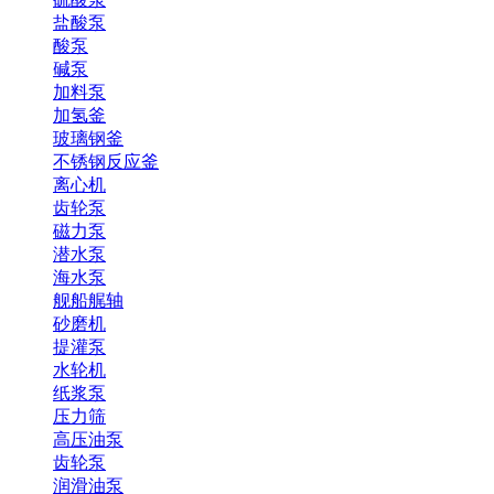
盐酸泵
酸泵
碱泵
加料泵
加氢釜
玻璃钢釜
不锈钢反应釜
离心机
齿轮泵
磁力泵
潜水泵
海水泵
舰船艉轴
砂磨机
提灌泵
水轮机
纸浆泵
压力筛
高压油泵
齿轮泵
润滑油泵