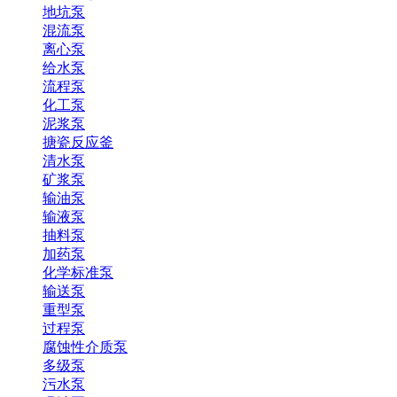
地坑泵
混流泵
离心泵
给水泵
流程泵
化工泵
泥浆泵
搪瓷反应釜
清水泵
矿浆泵
输油泵
输液泵
抽料泵
加药泵
化学标准泵
输送泵
重型泵
过程泵
腐蚀性介质泵
多级泵
污水泵