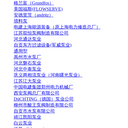
格兰富（Grundfos）
美国福斯(FLOWSERVE)
安德里茨（andritz）
填料泵
电建上海能源装备（原上海电力修造总厂）
江苏双恒泵阀制造有限公司
河北通达泵业
自贡东方过滤设备(军威泵业)
通用型
禹州市水泵厂
河北磐石泵业
河北中泰泵业
巩义两相流泵业（河南曙光泵业）
江苏江大泵业
中国电建集团郑州电力机械厂
西安泵阀总厂有限公司
DüCHTING（德国）泵业公司
柳州市酸王泵阀制造有限公司
自贡市水泵有限公司
靖江凯阳泵业
白云泵业