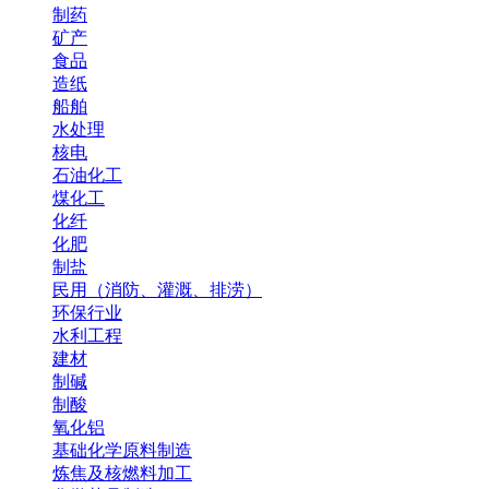
制药
矿产
食品
造纸
船舶
水处理
核电
石油化工
煤化工
化纤
化肥
制盐
民用（消防、灌溉、排涝）
环保行业
水利工程
建材
制碱
制酸
氧化铝
基础化学原料制造
炼焦及核燃料加工