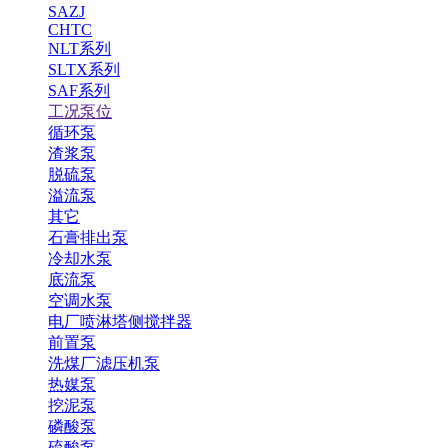
SAZJ
CHTC
NLT系列
SLTX系列
SAF系列
工况泵位
循环泵
渣浆泵
脱硫泵
溢流泵
其它
石膏排出泵
冷却水泵
底流泵
空调水泵
电厂喷淋塔侧搅拌器
前置泵
洗煤厂滤压机泵
热媒泵
挖泥泵
磷酸泵
硫酸泵