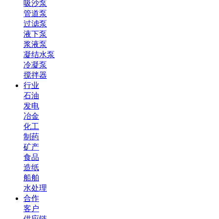
吸沙泵
管道泵
过滤泵
液下泵
浆液泵
凝结水泵
冷凝泵
搅拌器
行业
石油
发电
冶金
化工
制药
矿产
食品
造纸
船舶
水处理
合作
客户
供应链