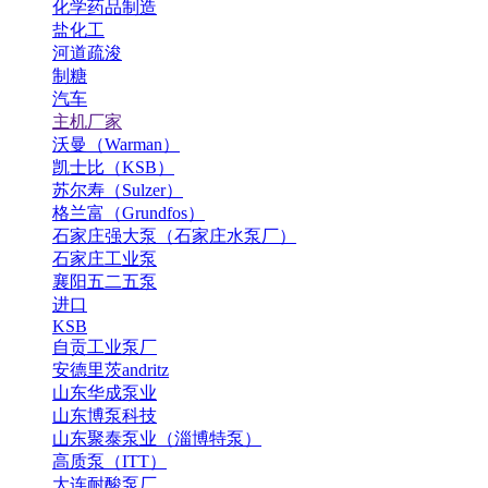
化学药品制造
盐化工
河道疏浚
制糖
汽车
主机厂家
沃曼（Warman）
凯士比（KSB）
苏尔寿（Sulzer）
格兰富（Grundfos）
石家庄强大泵（石家庄水泵厂）
石家庄工业泵
襄阳五二五泵
进口
KSB
自贡工业泵厂
安德里茨andritz
山东华成泵业
山东博泵科技
山东聚泰泵业（淄博特泵）
高质泵（ITT）
大连耐酸泵厂