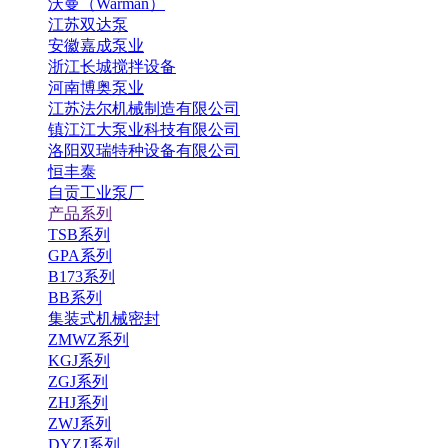
沃曼（Warman）
江苏双达泵
安徽嘉成泵业
浙江长城搅拌设备
河南博奥泵业
江苏法尔机械制造有限公司
镇江江大泵业科技有限公司
洛阳双瑞特种设备有限公司
恒丰泰
自贡工业泵厂
产品系列
TSB系列
GPA系列
B173系列
BB系列
集装式机械密封
ZMWZ系列
KGJ系列
ZGJ系列
ZHJ系列
ZWJ系列
DYZJ系列