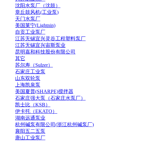
沈阳水泵厂（沈鼓）
章丘鼓风机(工业泵)
天门水泵厂
美国莱宁(Lightnin)
自贡工业泵厂
江苏无锡宜兴灵谷工程塑料泵厂
江苏无锡宜兴宙斯泵业
昆明嘉和科技股份有限公司
其它
苏尔寿（Sulzer）
石家庄工业泵
山东双轮泵
上海凯泉泵
美国夏普(SHARPE)搅拌器
石家庄强大泵（石家庄水泵厂）
凯士比（KSB）
伊卡托（EKATO）
湖南远通泵业
杭州碱泵有限公司(浙江杭州碱泵厂)
襄阳五二五泵
唐山工业泵厂