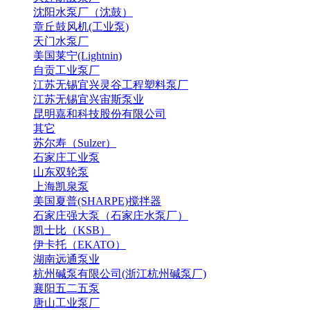
沈阳水泵厂（沈鼓）
章丘鼓风机(工业泵)
天门水泵厂
美国莱宁(Lightnin)
自贡工业泵厂
江苏无锡宜兴灵谷工程塑料泵厂
江苏无锡宜兴宙斯泵业
昆明嘉和科技股份有限公司
其它
苏尔寿（Sulzer）
石家庄工业泵
山东双轮泵
上海凯泉泵
美国夏普(SHARPE)搅拌器
石家庄强大泵（石家庄水泵厂）
凯士比（KSB）
伊卡托（EKATO）
湖南远通泵业
杭州碱泵有限公司(浙江杭州碱泵厂)
襄阳五二五泵
唐山工业泵厂