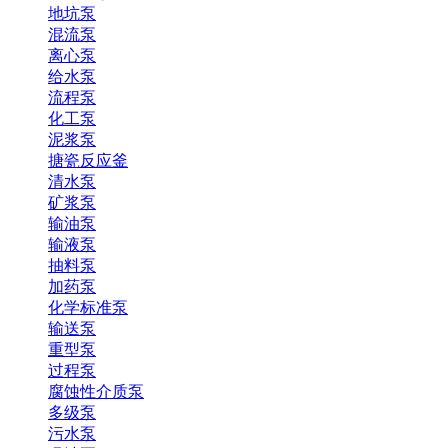
地坑泵
混流泵
离心泵
给水泵
流程泵
化工泵
泥浆泵
搪瓷反应釜
清水泵
矿浆泵
输油泵
输液泵
抽料泵
加药泵
化学标准泵
输送泵
重型泵
过程泵
腐蚀性介质泵
多级泵
污水泵