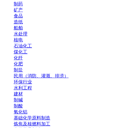
制药
矿产
食品
造纸
船舶
水处理
核电
石油化工
煤化工
化纤
化肥
制盐
民用（消防、灌溉、排涝）
环保行业
水利工程
建材
制碱
制酸
氧化铝
基础化学原料制造
炼焦及核燃料加工