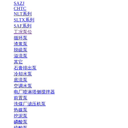
SAZJ
CHTC
NLT系列
SLTX系列
SAF系列
工况泵位
循环泵
渣浆泵
脱硫泵
溢流泵
其它
石膏排出泵
冷却水泵
底流泵
空调水泵
电厂喷淋塔侧搅拌器
前置泵
洗煤厂滤压机泵
热媒泵
挖泥泵
磷酸泵
硫酸泵