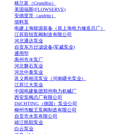
格兰富（Grundfos）
美国福斯(FLOWSERVE)
安德里茨（andritz）
填料泵
电建上海能源装备（原上海电力修造总厂）
江苏双恒泵阀制造有限公司
河北通达泵业
自贡东方过滤设备(军威泵业)
通用型
禹州市水泵厂
河北磐石泵业
河北中泰泵业
巩义两相流泵业（河南曙光泵业）
江苏江大泵业
中国电建集团郑州电力机械厂
西安泵阀总厂有限公司
DüCHTING（德国）泵业公司
柳州市酸王泵阀制造有限公司
自贡市水泵有限公司
靖江凯阳泵业
白云泵业