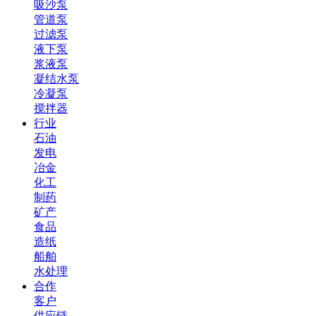
吸沙泵
管道泵
过滤泵
液下泵
浆液泵
凝结水泵
冷凝泵
搅拌器
行业
石油
发电
冶金
化工
制药
矿产
食品
造纸
船舶
水处理
合作
客户
供应链