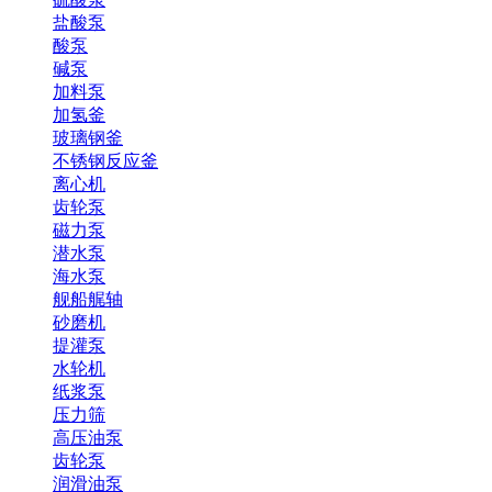
盐酸泵
酸泵
碱泵
加料泵
加氢釜
玻璃钢釜
不锈钢反应釜
离心机
齿轮泵
磁力泵
潜水泵
海水泵
舰船艉轴
砂磨机
提灌泵
水轮机
纸浆泵
压力筛
高压油泵
齿轮泵
润滑油泵