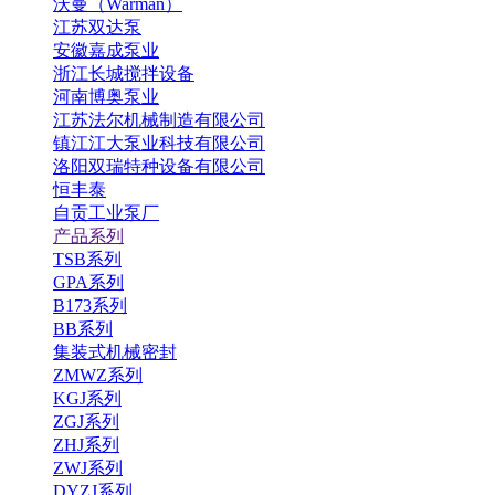
沃曼（Warman）
江苏双达泵
安徽嘉成泵业
浙江长城搅拌设备
河南博奥泵业
江苏法尔机械制造有限公司
镇江江大泵业科技有限公司
洛阳双瑞特种设备有限公司
恒丰泰
自贡工业泵厂
产品系列
TSB系列
GPA系列
B173系列
BB系列
集装式机械密封
ZMWZ系列
KGJ系列
ZGJ系列
ZHJ系列
ZWJ系列
DYZJ系列