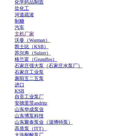
化学药品制造
盐化工
河道疏浚
制糖
汽车
主机厂家
沃曼（Warman）
凯士比（KSB）
苏尔寿（Sulzer）
格兰富（Grundfos）
石家庄强大泵（石家庄水泵厂）
石家庄工业泵
襄阳五二五泵
进口
KSB
自贡工业泵厂
安德里茨andritz
山东华成泵业
山东博泵科技
山东聚泰泵业（淄博特泵）
高质泵（ITT）
大连耐酸泵厂