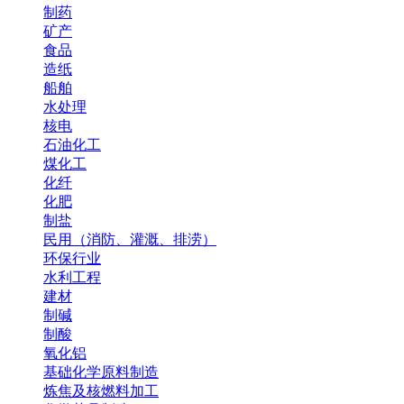
制药
矿产
食品
造纸
船舶
水处理
核电
石油化工
煤化工
化纤
化肥
制盐
民用（消防、灌溉、排涝）
环保行业
水利工程
建材
制碱
制酸
氧化铝
基础化学原料制造
炼焦及核燃料加工