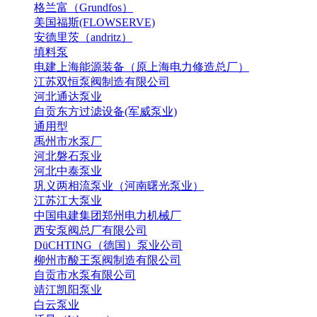
格兰富（Grundfos）
美国福斯(FLOWSERVE)
安德里茨（andritz）
填料泵
电建上海能源装备（原上海电力修造总厂）
江苏双恒泵阀制造有限公司
河北通达泵业
自贡东方过滤设备(军威泵业)
通用型
禹州市水泵厂
河北磐石泵业
河北中泰泵业
巩义两相流泵业（河南曙光泵业）
江苏江大泵业
中国电建集团郑州电力机械厂
西安泵阀总厂有限公司
DüCHTING（德国）泵业公司
柳州市酸王泵阀制造有限公司
自贡市水泵有限公司
靖江凯阳泵业
白云泵业