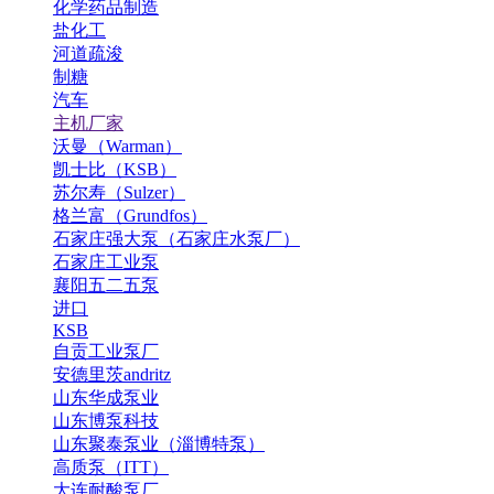
化学药品制造
盐化工
河道疏浚
制糖
汽车
主机厂家
沃曼（Warman）
凯士比（KSB）
苏尔寿（Sulzer）
格兰富（Grundfos）
石家庄强大泵（石家庄水泵厂）
石家庄工业泵
襄阳五二五泵
进口
KSB
自贡工业泵厂
安德里茨andritz
山东华成泵业
山东博泵科技
山东聚泰泵业（淄博特泵）
高质泵（ITT）
大连耐酸泵厂