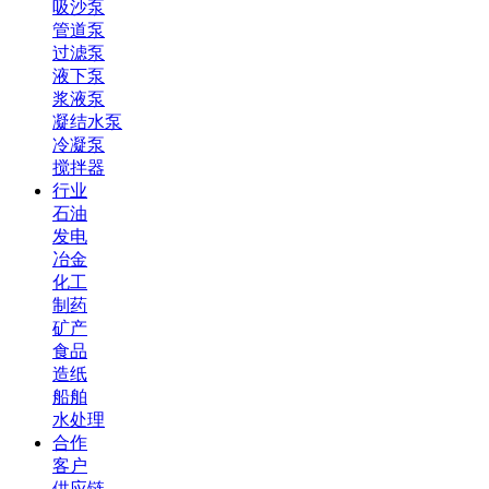
吸沙泵
管道泵
过滤泵
液下泵
浆液泵
凝结水泵
冷凝泵
搅拌器
行业
石油
发电
冶金
化工
制药
矿产
食品
造纸
船舶
水处理
合作
客户
供应链