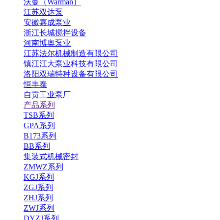
沃曼（Warman）
江苏双达泵
安徽嘉成泵业
浙江长城搅拌设备
河南博奥泵业
江苏法尔机械制造有限公司
镇江江大泵业科技有限公司
洛阳双瑞特种设备有限公司
恒丰泰
自贡工业泵厂
产品系列
TSB系列
GPA系列
B173系列
BB系列
集装式机械密封
ZMWZ系列
KGJ系列
ZGJ系列
ZHJ系列
ZWJ系列
DYZJ系列