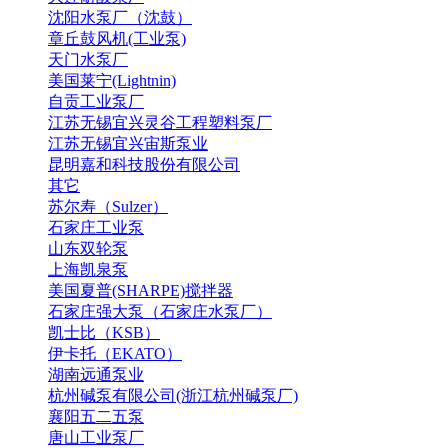
沈阳水泵厂（沈鼓）
章丘鼓风机(工业泵)
天门水泵厂
美国莱宁(Lightnin)
自贡工业泵厂
江苏无锡宜兴灵谷工程塑料泵厂
江苏无锡宜兴宙斯泵业
昆明嘉和科技股份有限公司
其它
苏尔寿（Sulzer）
石家庄工业泵
山东双轮泵
上海凯泉泵
美国夏普(SHARPE)搅拌器
石家庄强大泵（石家庄水泵厂）
凯士比（KSB）
伊卡托（EKATO）
湖南远通泵业
杭州碱泵有限公司(浙江杭州碱泵厂)
襄阳五二五泵
唐山工业泵厂