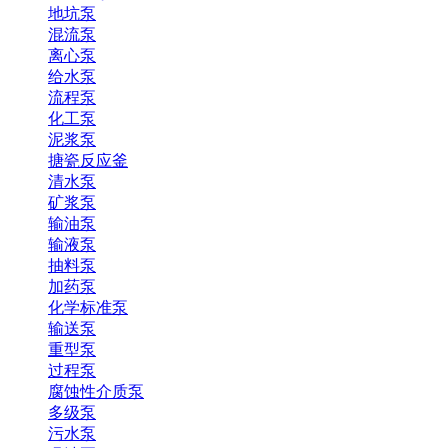
地坑泵
混流泵
离心泵
给水泵
流程泵
化工泵
泥浆泵
搪瓷反应釜
清水泵
矿浆泵
输油泵
输液泵
抽料泵
加药泵
化学标准泵
输送泵
重型泵
过程泵
腐蚀性介质泵
多级泵
污水泵