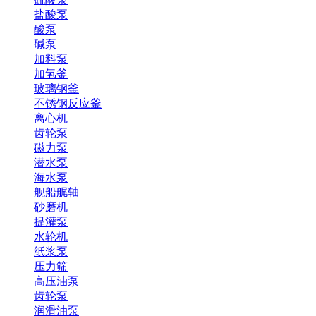
盐酸泵
酸泵
碱泵
加料泵
加氢釜
玻璃钢釜
不锈钢反应釜
离心机
齿轮泵
磁力泵
潜水泵
海水泵
舰船艉轴
砂磨机
提灌泵
水轮机
纸浆泵
压力筛
高压油泵
齿轮泵
润滑油泵