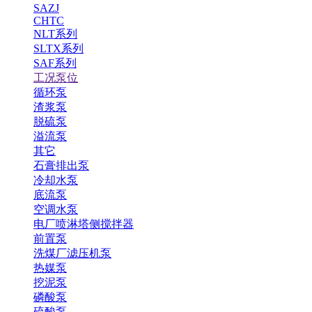
SAZJ
CHTC
NLT系列
SLTX系列
SAF系列
工况泵位
循环泵
渣浆泵
脱硫泵
溢流泵
其它
石膏排出泵
冷却水泵
底流泵
空调水泵
电厂喷淋塔侧搅拌器
前置泵
洗煤厂滤压机泵
热媒泵
挖泥泵
磷酸泵
硫酸泵