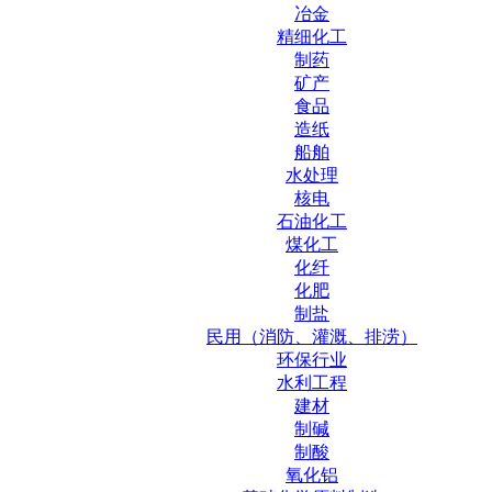
冶金
精细化工
制药
矿产
食品
造纸
船舶
水处理
核电
石油化工
煤化工
化纤
化肥
制盐
民用（消防、灌溉、排涝）
环保行业
水利工程
建材
制碱
制酸
氧化铝