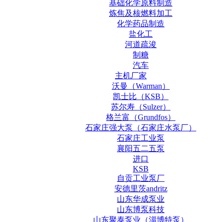
基础化学原料制造
炼焦及核燃料加工
化学药品制造
盐化工
河道疏浚
制糖
汽车
主机厂家
沃曼（Warman）
凯士比（KSB）
苏尔寿（Sulzer）
格兰富（Grundfos）
石家庄强大泵（石家庄水泵厂）
石家庄工业泵
襄阳五二五泵
进口
KSB
自贡工业泵厂
安德里茨andritz
山东华成泵业
山东博泵科技
山东聚泰泵业（淄博特泵）