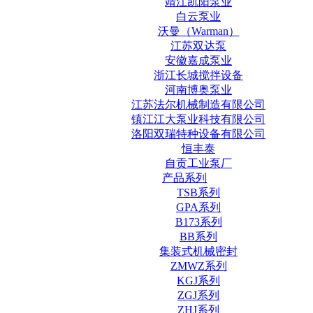
靖江凯阳泵业
白云泵业
沃曼（Warman）
江苏双达泵
安徽嘉成泵业
浙江长城搅拌设备
河南博奥泵业
江苏法尔机械制造有限公司
镇江江大泵业科技有限公司
洛阳双瑞特种设备有限公司
恒丰泰
自贡工业泵厂
产品系列
TSB系列
GPA系列
B173系列
BB系列
集装式机械密封
ZMWZ系列
KGJ系列
ZGJ系列
ZHJ系列