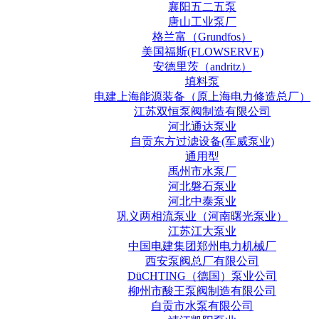
襄阳五二五泵
唐山工业泵厂
格兰富（Grundfos）
美国福斯(FLOWSERVE)
安德里茨（andritz）
填料泵
电建上海能源装备（原上海电力修造总厂）
江苏双恒泵阀制造有限公司
河北通达泵业
自贡东方过滤设备(军威泵业)
通用型
禹州市水泵厂
河北磐石泵业
河北中泰泵业
巩义两相流泵业（河南曙光泵业）
江苏江大泵业
中国电建集团郑州电力机械厂
西安泵阀总厂有限公司
DüCHTING（德国）泵业公司
柳州市酸王泵阀制造有限公司
自贡市水泵有限公司