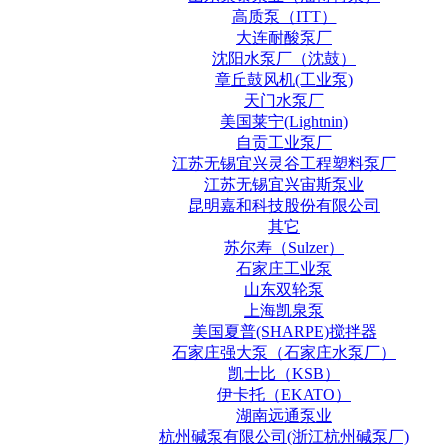
高质泵（ITT）
大连耐酸泵厂
沈阳水泵厂（沈鼓）
章丘鼓风机(工业泵)
天门水泵厂
美国莱宁(Lightnin)
自贡工业泵厂
江苏无锡宜兴灵谷工程塑料泵厂
江苏无锡宜兴宙斯泵业
昆明嘉和科技股份有限公司
其它
苏尔寿（Sulzer）
石家庄工业泵
山东双轮泵
上海凯泉泵
美国夏普(SHARPE)搅拌器
石家庄强大泵（石家庄水泵厂）
凯士比（KSB）
伊卡托（EKATO）
湖南远通泵业
杭州碱泵有限公司(浙江杭州碱泵厂)